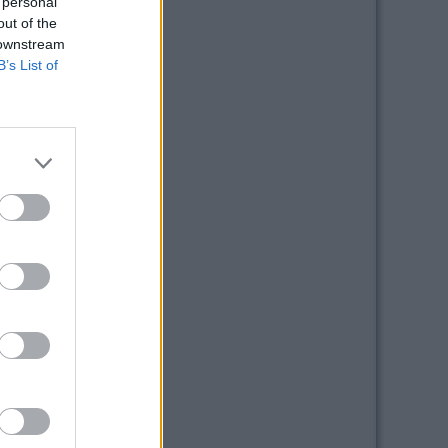
 personal
1
out of the
 downstream
B’s List of
9
1
1
3
3