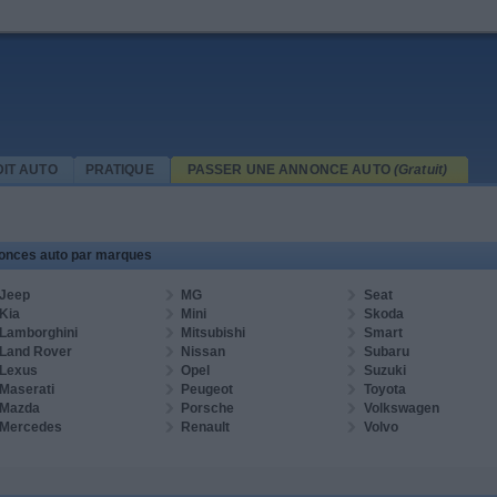
IT AUTO
PRATIQUE
PASSER UNE ANNONCE AUTO
(Gratuit)
onces auto par marques
Jeep
MG
Seat
Kia
Mini
Skoda
Lamborghini
Mitsubishi
Smart
Land Rover
Nissan
Subaru
Lexus
Opel
Suzuki
Maserati
Peugeot
Toyota
Mazda
Porsche
Volkswagen
Mercedes
Renault
Volvo