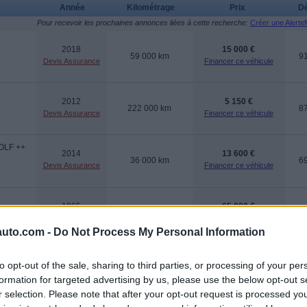
Année
Kilométrage
Prix
Dé
Pour recevoir les prochaines annonces liées à cette recherche:
Créer une AlerteM
2018
15 000 €
59 000 km
9
Devis Assurance
Financer ce véhicule
2012
5 150 €
222 000 km
8
Devis Assurance
Financer ce véhicule
LF ++
2014
13 600 €
36 000 km
6
Devis Assurance
Financer ce véhicule
1965
65 000 €
130 000 km
3
Devis Assurance
Financer ce véhicule
uto.com -
Do Not Process My Personal Information
1998
2 500 €
to opt-out of the sale, sharing to third parties, or processing of your per
217 000 km
8
Devis Assurance
Financer ce véhicule
formation for targeted advertising by us, please use the below opt-out s
r selection. Please note that after your opt-out request is processed y