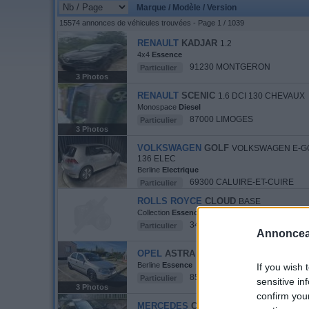
Marque / Modèle / Version
15574 annonces de véhicules trouvées - Page 1 / 1039
RENAULT
KADJAR
1.2
4x4
Essence
91230 MONTGERON
Particulier
3 Photos
RENAULT
SCENIC
1.6 DCI 130 CHEVAUX
Monospace
Diesel
87000 LIMOGES
Particulier
3 Photos
VOLKSWAGEN
GOLF
VOLKSWAGEN E-GO
136 ELEC
Berline
Electrique
69300 CALUIRE-ET-CUIRE
Particulier
ROLLS ROYCE
CLOUD
BASE
Collection
Essence
34300 AGDE
Particulier
Annoncea
OPEL
ASTRA
1.6I GL ESSENCE (6CV) 5P
Berline
Essence
If you wish 
85600 TREIZE-SEPTIERS
Particulier
sensitive in
3 Photos
confirm you
MERCEDES
CLASSE B
180 CDI DESIGN