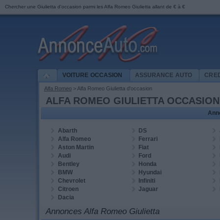
Chercher une
Giulietta
d'occasion parmi les
Alfa Romeo Giulietta allant de
€
à
€
VOITURE OCCASION
ASSURANCE AUTO
CRED
Alfa Romeo
> Alfa Romeo
Giulietta
d'occasion
ALFA ROMEO GIULIETTA OCCASION
Ann
Abarth
DS
Alfa Romeo
Ferrari
Aston Martin
Fiat
Audi
Ford
Bentley
Honda
BMW
Hyundai
Chevrolet
Infiniti
Citroen
Jaguar
Dacia
Annonces Alfa Romeo Giulietta