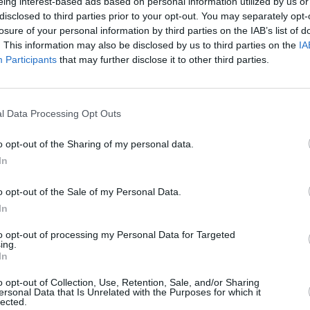
eing interest-based ads based on personal information utilized by us or
2007
8 000 €
170 000 km
9
disclosed to third parties prior to your opt-out. You may separately opt-
Devis Assurance
Financer ce véhicule
losure of your personal information by third parties on the IAB’s list of
. This information may also be disclosed by us to third parties on the
IA
1983
20 000 €
Participants
that may further disclose it to other third parties.
190 000 km
6
Devis Assurance
Financer ce véhicule
N
2007
14 500 €
l Data Processing Opt Outs
82 000 km
9
Devis Assurance
Financer ce véhicule
o opt-out of the Sharing of my personal data.
In
1998
4 990 €
199 000 km
9
Devis Assurance
Financer ce véhicule
o opt-out of the Sale of my Personal Data.
IAN
In
2010
3 990 €
129 000 km
9
Devis Assurance
Financer ce véhicule
to opt-out of processing my Personal Data for Targeted
ing.
In
1995
690 €
165 000 km
9
Devis Assurance
Financer ce véhicule
o opt-out of Collection, Use, Retention, Sale, and/or Sharing
ersonal Data that Is Unrelated with the Purposes for which it
lected.