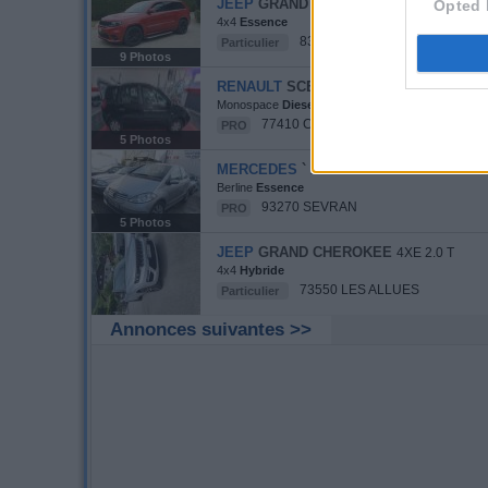
JEEP
GRAND CHEROKEE
SRT ROUGE
Opted 
4x4
Essence
83630 MOISSAC-BELLEVUE
Particulier
9 Photos
RENAULT
SCENIC
1.5 DCI 85CH ECO2 LA
Monospace
Diesel
77410 CLAYE-SOUILLY
PRO
5 Photos
MERCEDES
` AUTRES MODA¨LES
AVA
Berline
Essence
93270 SEVRAN
PRO
5 Photos
JEEP
GRAND CHEROKEE
4XE 2.0 T
4x4
Hybride
73550 LES ALLUES
Particulier
Annonces suivantes >>