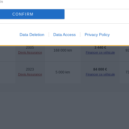
In
2017
67 500 €
11 500 km
8
Devis Assurance
Financer ce véhicule
CONFIRM
TITUD
2008
3 990 €
159 248 km
7
Devis Assurance
Financer ce véhicule
Data Deletion
Data Access
Privacy Policy
2005
3 440 €
168 000 km
9
Devis Assurance
Financer ce véhicule
2023
84 000 €
5 000 km
7
Devis Assurance
Financer ce véhicule