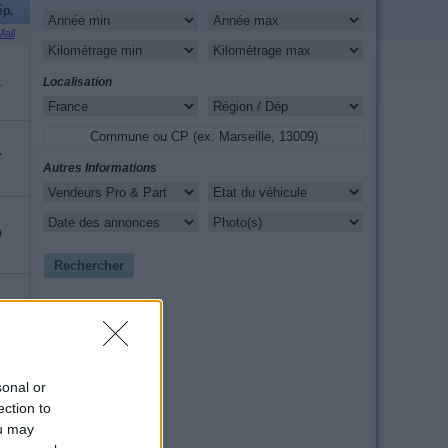
p.
ail
1
Localisation
7
Autres Informations
9
4
sonal or
5
ection to
ou may